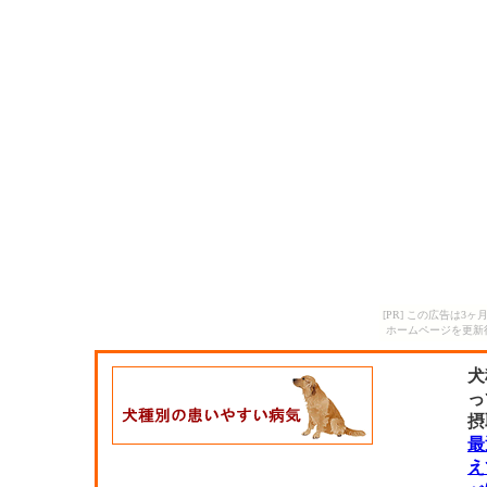
[PR] この広告は
ホームページを更新
犬
っ
摂
最
え