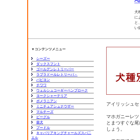
べ
犬
に
と
い
▼コンテンツメニュー
シーズー
ダックスフント
ゴールデンレトリーバー
ラブラドールレトリーバ－
パピヨン
チワワ
ウェルシュコーギーペンブローク
ヨークシャーテリア
ポメラニアン
アイリッシュセ
ミニチュアシュナウザー
マルチーズ
マホガニーレツ
ビーグル
柴犬
とまつすぐな尾
プードル
しょう。
キャバリアキングチャールズスパ二
エル