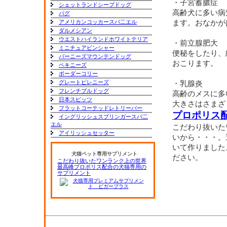
・子宮蓄膿症
シェットランドシープドッグ
高齢犬に多い病
パグ
アメリカンコッカースパ二エル
ます。おなかが
ダルメシアン
ウエストハイランドホワイトテリア
・前立腺肥大
ミニチュアピンシャー
便秘をしたり、
バーニーズマウンテンドッグ
おこります。
ペキニーズ
ボーダーコリー
グレートピレニーズ
・乳腺炎
フレンチブルドッグ
高齢のメスに多
日本スピッツ
大きさはさまざ
フラットコーテッドレトリーバー
プロポリス
イングリッシュスプリンガースパ二
エル
こだわり抜いた
アイリッシュセッター
いから・・・。
いて作りました
犬猫ペット専用サプリメント
ださい。
こだわり抜いたワンランク上の世界
最高峰プロポリス配合の犬猫専用の
サプリメント