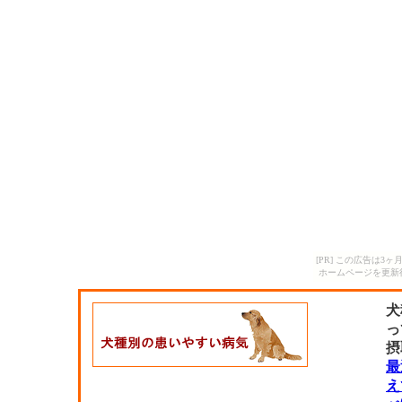
[PR] この広告は
ホームページを更新
犬
っ
摂
最
え