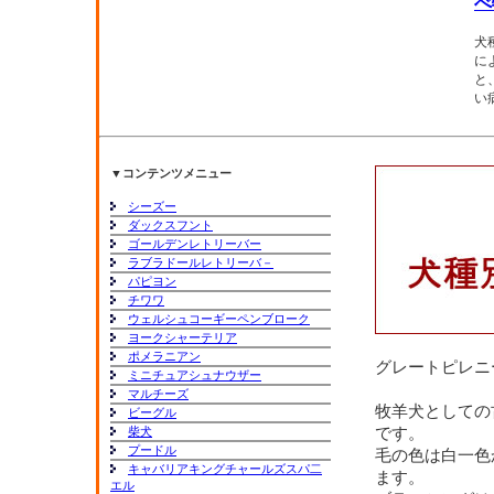
べ
犬
に
と
い
▼コンテンツメニュー
シーズー
ダックスフント
ゴールデンレトリーバー
ラブラドールレトリーバ－
パピヨン
チワワ
ウェルシュコーギーペンブローク
ヨークシャーテリア
ポメラニアン
グレートピレニ
ミニチュアシュナウザー
マルチーズ
牧羊犬としての
ビーグル
柴犬
です。
プードル
毛の色は白一色
キャバリアキングチャールズスパ二
ます。
エル