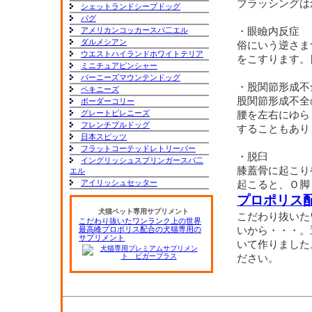
ブラッシングは
シェットランドシープドッグ
パグ
アメリカンコッカースパ二エル
・眼瞼内反症
ダルメシアン
俗にいう逆さま
ウエストハイランドホワイトテリア
をこすります。
ミニチュアピンシャー
バーニーズマウンテンドッグ
・股関節形成不
ペキニーズ
股関節形成不全
ボーダーコリー
グレートピレニーズ
腰を左右にゆら
フレンチブルドッグ
することもあり
日本スピッツ
フラットコーテッドレトリーバー
・脱臼
イングリッシュスプリンガースパ二
膝蓋骨に起こり
エル
アイリッシュセッター
起こると、Ｏ脚
プロポリス
犬猫ペット専用サプリメント
こだわり抜いた
こだわり抜いたワンランク上の世界
最高峰プロポリス配合の犬猫専用の
いから・・・。
サプリメント
いて作りました
ださい。