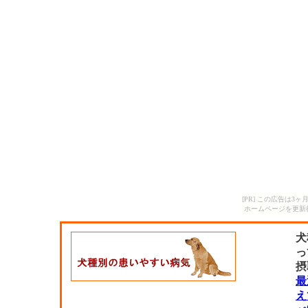
[PR] この広告は
ホームページを更新
犬
っ
摂
最
え