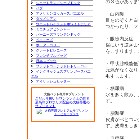
の３色がありま
シェットランドシープドッグ
パグ
アメリカンコッカースパ二エル
・白内障
ダルメシアン
目をのぞくと白
ウエストハイランドホワイトテリア
つかったり、フ
ミニチュアピンシャー
バーニーズマウンテンドッグ
・眼瞼内反症
ペキニーズ
俗にいう逆さま
ボーダーコリー
グレートピレニーズ
をこすります。
フレンチブルドッグ
日本スピッツ
・甲状腺機能低
フラットコーテッドレトリーバー
元気がなくなり
イングリッシュスプリンガースパ二
毛すします。
エル
アイリッシュセッター
・糖尿病
水を多く飲み、
犬猫ペット専用サプリメント
こだわり抜いたワンランク上の世界
す。
最高峰プロポリス配合の犬猫専用の
サプリメント
・脂漏症
皮膚がべとつい
す。皮膚をしき
・血糖症