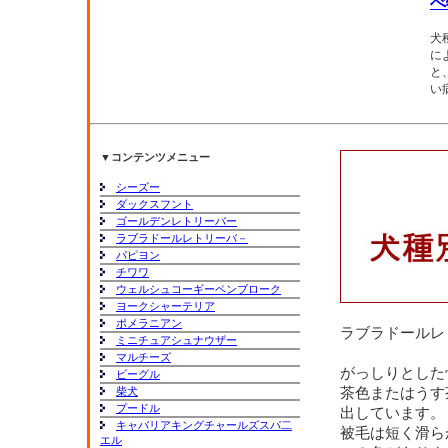
べ
犬
に
と
い
▼コンテンツメニュー
シーズー
ダックスフント
ゴールデンレトリーバー
ラブラドールレトリーバ－
パピヨン
チワワ
ウェルシュコーギーペンブローク
ヨークシャーテリア
ポメラニアン
ラブラドールレ
ミニチュアシュナウザー
マルチーズ
がっしりとした
ビーグル
柴犬
茶色またはうす
プードル
出しています。
キャバリアキングチャールズスパ二
被毛は短く滑ら
エル