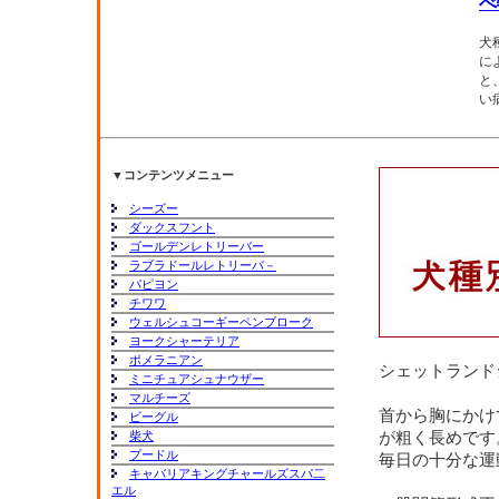
べ
犬
に
と
い
▼コンテンツメニュー
シーズー
ダックスフント
ゴールデンレトリーバー
ラブラドールレトリーバ－
パピヨン
チワワ
ウェルシュコーギーペンブローク
ヨークシャーテリア
ポメラニアン
シェットランド
ミニチュアシュナウザー
マルチーズ
首から胸にかけ
ビーグル
柴犬
が粗く長めです
プードル
毎日の十分な運
キャバリアキングチャールズスパ二
エル