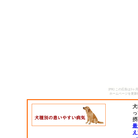
[PR] この広告は
ホームページを更新
犬
っ
摂
最
え