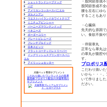
・股関節形成不
シェットランドシープドッグ
股関節形成不全
パグ
アメリカンコッカースパ二エル
腰を左右にゆら
ダルメシアン
することもあり
ウエストハイランドホワイトテリア
ミニチュアピンシャー
・心臓病
バーニーズマウンテンドッグ
先天的な原因で
ペキニーズ
い。食欲不振や
ボーダーコリー
グレートピレニーズ
フレンチブルドッグ
・停留睾丸
日本スピッツ
正常なら睾丸は
フラットコーテッドレトリーバー
の睾丸が腹腔や
イングリッシュスプリンガースパ二
す。
エル
アイリッシュセッター
プロポリス
こだわり抜いた
犬猫ペット専用サプリメント
いから・・・。
こだわり抜いたワンランク上の世界
最高峰プロポリス配合の犬猫専用の
いて作りました
サプリメント
ださい。